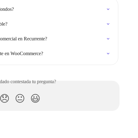
fondos?
ble?
comercial en Recurrente?
ente en WooCommerce?
ado contestada tu pregunta?
😞
😐
😃